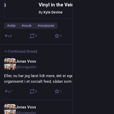
Vinyl in the Veins
By
Kyle Devine
#
miljø
#
musik
#
vinylplader
0
0
1
Continued thread
Jonas Voss
Jul 11
@kongputer
Eller, nu har jeg læst lidt mere, det er egentlig bare RSS feeds, 
organiseret i et socialt feed, sådan som jeg forstår det.
1
0
1
Jonas Voss
Jul 11
@kongputer