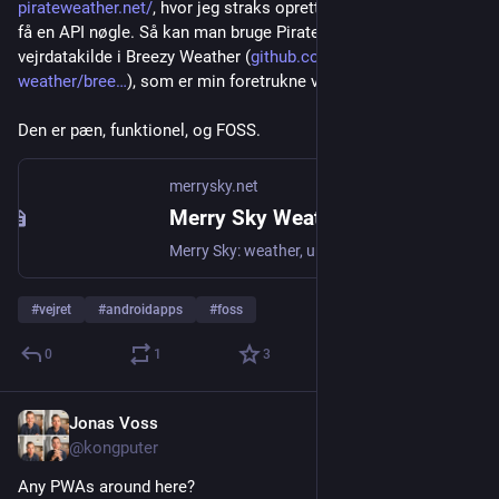
pirateweather.net/
, hvor jeg straks oprettede mig så jeg kunne 
få en API nøgle. Så kan man bruge Pirate Weather API som 
vejrdatakilde i Breezy Weather (
github.com/breezy-
weather/bree
), som er min foretrukne vejrapp på Android.
Den er pæn, funktionel, og FOSS.
merrysky.net
Merry Sky Weather Forecast
Merry Sky: weather, uncluttered. With hourly forecast timelines, plan ahead activities with great precision. Don't get caught off guard by mother nature!
#
vejret
#
androidapps
#
foss
0
1
3
Jonas Voss
Jul 14
*
@kongputer
Any PWAs around here?