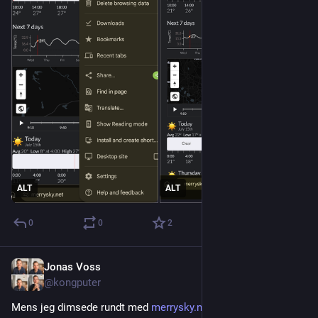
ALT
ALT
0
0
2
Jonas Voss
Jul 14
*
@kongputer
Mens jeg dimsede rundt med 
merrysky.net
 opdagede jeg 