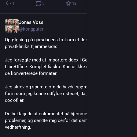
1
5
12
Jonas Voss
Jul 16
*
@kongputer
Opfølgning på gårsdagens trut om et docx spørgeskema fra 
privatkliniks hjemmeside:
Jeg forsøgte med at importere docx i Google Docs og 
LibreOffice. Komplet fiasko. Kunne ikke udfylde det i nogen af 
de konverterede formater.
Jeg skrev og spurgte om de havde spørgeskemaet i en PDF-
form som jeg kunne udfylde i stedet, da jeg ikke kan åbne 
docx-filer.
De beklagede at dokumentet på hjemmesiden gav mig 
problemer, og sendte mig derfor det samme docx som 
vedhæftning.