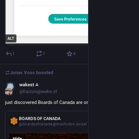
ALT
1
1
4
Jonas Voss
boosted
wakest ⁂
Jul 17
@liaizon@wake.st
just discovered Boards of Canada are on the fedi
May 6
BOARDS OF CANADA
@boardsofcanada@mastodon.social
Hide