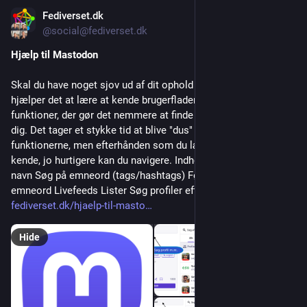
Fediverset.dk
Jul 15
*
@social@fediverset.dk
Hjælp til Mastodon
Skal du have noget sjov ud af dit ophold i fediverset, så
hjælper det at lære at kende brugerfladen, og de små sneaky
funktioner, der gør det nemmere at finde det, der interesserer
dig. Det tager et stykke tid at blive "dus" med alle
funktionerne, men efterhånden som du lærer funktionerne at
kende, jo hurtigere kan du navigere. Indhold Søg profiler efter
navn Søg på emneord (tags/hashtags) Følg en profil eller et
emneord Livefeeds Lister Søg profiler efter navn Lige når […]
fediverset.dk/hjaelp-til-masto
Hide