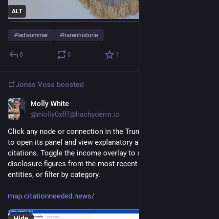
ALT
#
fedisommer
#
harenhistorie
0
0
1
Jonas Voss
boosted
Molly White
Jul 27
@molly0xfff@hachyderm.io
Click any node or connection in the Trump crypto empire map 
to open its panel and view explanatory annotations and 
citations. Toggle the income overlay to see financial-
disclosure figures from the most recent filings. Search for 
entities, or filter by category.
map.citationneeded.news/
Hide