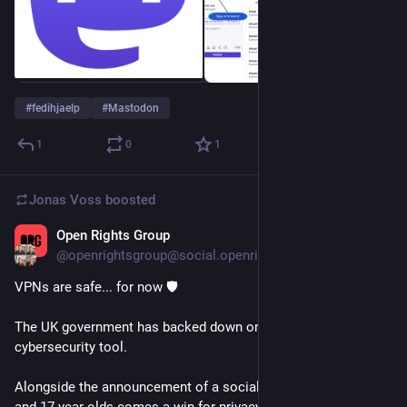
#
fedihjaelp
#
Mastodon
1
0
1
Jonas Voss
boosted
Open Rights Group
Jul 15
@openrightsgroup@social.openrightsgroup.org
VPNs are safe... for now 🛡️
The UK government has backed down on restricting this vital 
cybersecurity tool.
Alongside the announcement of a social media curfew for 16 
and 17 year olds comes a win for privacy!