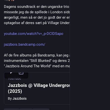
Dagens soundtrack er den ungarske trio Jazzbois. Dem 
missede jeg da de spillede i London sidste år. Det er jo bare 
ærgerligt, men så er det jo godt der er en 40minutters 
optagelse af deres sæt på Village Underground:
youtube.com/watch?v=_p-DClDSapo
jazzbois.bandcamp.com/
Af de fire albums på Bandcamp, kan jeg anbefale 
instrumentalen "Still Blunted" og deres 2026 udgivelse 
"Jazzbois Around The World" med en masse gæsterappere på.
YouTube
Jazzbois @ Village Underground London
(2025)
By
Jazzbois