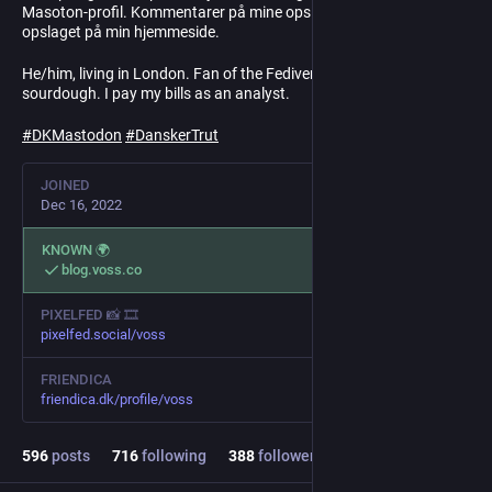
Masoton-profil. Kommentarer på mine opslag bliver backfeedet til
opslaget på min hjemmeside.
He/him, living in London. Fan of the Fediverse, the internet, and
sourdough. I pay my bills as an analyst.
#
DKMastodon
#
DanskerTrut
JOINED
Dec 16, 2022
KNOWN 🌍
blog.voss.co
PIXELFED 📸 🎞️
pixelfed.social/voss
FRIENDICA
friendica.dk/profile/voss
596
posts
716
following
388
followers