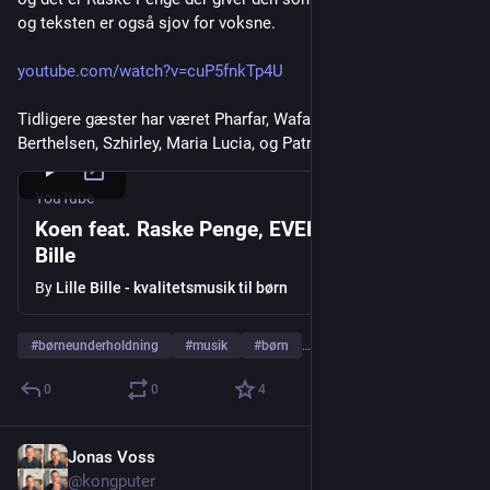
og teksten er også sjov for voksne.
youtube.com/watch?v=cuP5fnkTp4U
Tidligere gæster har været Pharfar, Wafande, Klumben, Julie 
Berthelsen, Szhirley, Maria Lucia, og Patrick Dorgan.
YouTube
Koen feat. Raske Penge, EVENDYR | Lille
Bille
By
Lille Bille - kvalitetsmusik til børn
#
børneunderholdning
#
musik
#
børn
…and 1 more
0
0
4
Jonas Voss
Jul 23
@kongputer