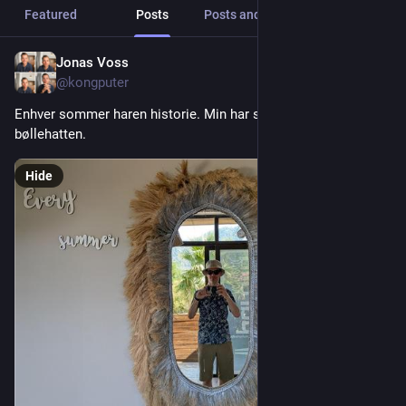
Featured
Posts
Posts and replies
Media
Jonas Voss
4d
@kongputer
Enhver sommer haren historie. Min har sjove ører, under 
bøllehatten.
Hide