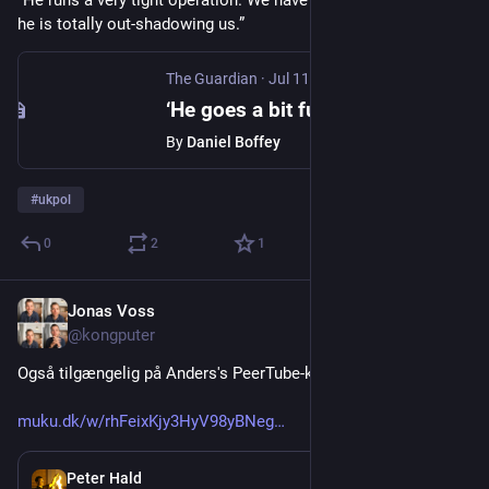
he is totally out-shadowing us.”
The Guardian
·
Jul 11
‘He goes a bit funny if you use his real name’: the unstoppable rise of Count Binface
By
Daniel Boffey
#
ukpol
0
2
1
Jonas Voss
Jul 10
@kongputer
Også tilgængelig på Anders's PeerTube-kanal:
muku.dk/w/rhFeixKjy3HyV98yBNeg
Jul 10
*
Peter Hald