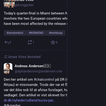
Jul 11
@kongputer
Today's quarter-final in Miami between Norway and England, 
involves the two European countries whose Royal Families 
have been most affected by the release of the Epstein Files.
#
randomfact
#
NORvENG
#
worldcup
0
1
6
Jonas Voss
boosted
Andreas Andersen🇩🇰
Jul 11
@aphandersen@andersen.one
Den her artikel om 
#
chatcontrol
 på DR (vist oprindeligt fra 
Ritzau) er misvisende. Trods der var et flertal imod forslaget 
var det ikke nok til at afvise forslaget, hvorfor det blev 
vedtaget. Den artikel er vist skrevet for hurtigt
dr.dk/nyheder/udland/eu/eu-par
#
dkmedier