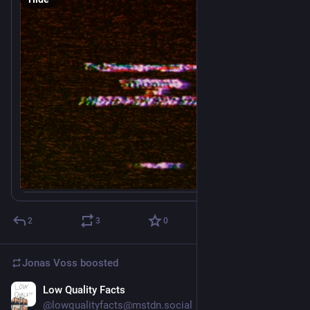
2
3
0
Jonas Voss
boosted
Low Quality Facts
Jul 16
@lowqualityfacts@mstdn.social