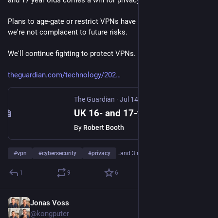
Plans to age-gate or restrict VPNs have been dropped, but 
we're not complacent to future risks.
We'll continue fighting to protect VPNs.
theguardian.com/technology/202
The Guardian
·
Jul 14
UK 16- and 17-year-olds to be encouraged to follow midnight social media curfew
By
Robert Booth
#
vpn
#
cybersecurity
#
privacy
…and 3 more
1
9
6
Jonas Voss
Jul 15
@kongputer