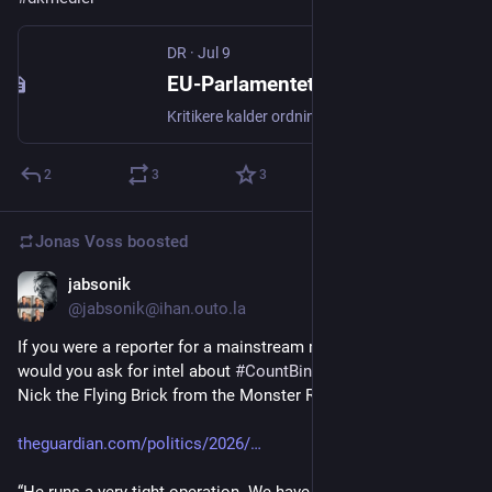
DR
·
Jul 9
EU-Parlamentet stemmer nej til omstridt lovforslag, der skulle screene for overgrebsmateriale
Kritikere kalder ordning "masseovervågning", men den kan stoppe online overgreb på børn, siger Schaldemose.
2
3
3
Jonas Voss
boosted
jabsonik
Jul 11
*
@jabsonik@ihan.outo.la
If you were a reporter for a mainstream media outlet, who 
would you ask for intel about 
#
CountBinface
? Why, of course 
Nick the Flying Brick from the Monster Raving Loony party!
theguardian.com/politics/2026/
“He runs a very tight operation. We have to take our hats off: 