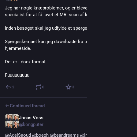
Jeg har nogle knæproblemer, og er blevet henvist til en 
specialist for at få lavet et MRI scan af knæet.
Inden besøget skal jeg udfylde et spørgeskema. 
Spørgeskemaet kan jeg downloade fra privatklinikkens 
hjemmeside.
Det er i docx format.
Fuuuuuuuuu.
2
0
3
Continued thread
Jonas Voss
Jul 15
*
@kongputer
@
AdelSaoud
@
boegh
@
beandreams
@
Irisfreundin
 thanks 