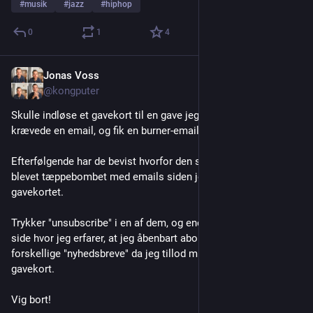
#
musik
#
jazz
#
hiphop
0
1
4
Jonas Voss
Jul 23
@kongputer
Skulle indløse et gavekort til en gave jeg fik sidste år. Sitet 
krævede en email, og fik en burner-email oprettet til formålet.
Efterfølgende har de bevist hvorfor den slags er nødvendigt. Er 
blevet tæppebombet med emails siden jeg indløste 
gavekortet.
Trykker "unsubscribe" i en af dem, og ender på vedhæftede 
side hvor jeg erfarer, at jeg åbenbart abonnerede på 6 
forskellige "nyhedsbreve" da jeg tillod mig at indløse mit 
gavekort.
Vig bort!