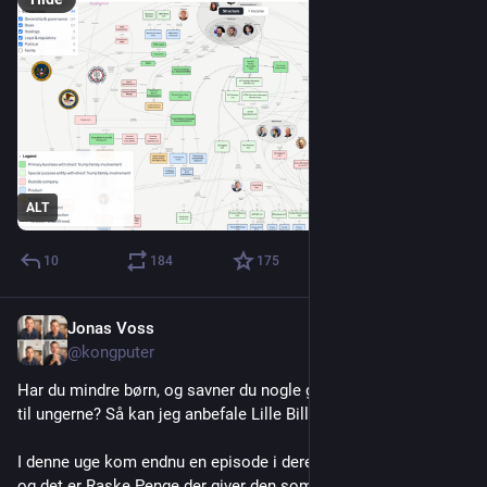
ALT
10
184
175
Jonas Voss
Jul 24
@kongputer
Har du mindre børn, og savner du nogle gode og sjove sange 
til ungerne? Så kan jeg anbefale Lille Bille på YouTube.
I denne uge kom endnu en episode i deres EvenDYR føljeton, 
og det er Raske Penge der giver den som ko. Det er en banger, 