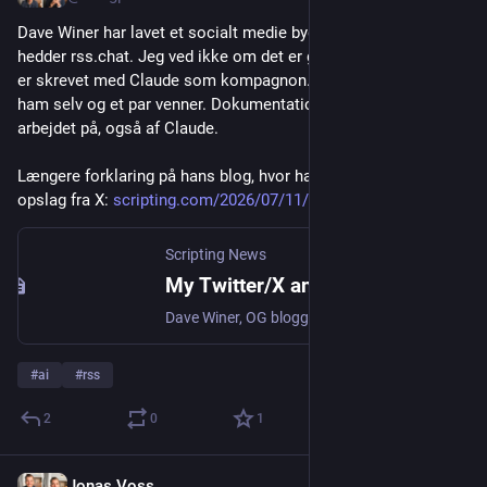
Dave Winer har lavet et socialt medie bygget på RSS. Det 
hedder rss.chat. Jeg ved ikke om det er galt eller genialt. Det 
er skrevet med Claude som kompagnon. Indtil videre kun for 
ham selv og et par venner. Dokumentationen bliver der 
arbejdet på, også af Claude.
Længere forklaring på hans blog, hvor han har gengivet hans 
opslag fra X: 
scripting.com/2026/07/11/16285
Scripting News
My Twitter/X announcement
Dave Winer, OG blogger, podcaster, developed first apps in many categories. Old enough to know better. It's even worse than it appears.
#
ai
#
rss
2
0
1
Jonas Voss