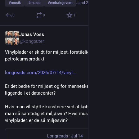
#
musik
#
music
#
embalojovem
…and 2 more
0
0
1
Jonas Voss
Jul 14
@kongputer
Vinylplader er skidt for miljøet, forståeligt nok, da det er et 
petroleumsprodukt:
longreads.com/2026/07/14/vinyl
Er det bedre for miljøet og for mennesker, at have musik 
liggende i et datacenter?
Hvis man vil støtte kunstnere ved at købe deres vinylplader, er 
man så samtidig et miljøsvin? Hvis musikere udgiver 
vinylplader, er de så miljøsvin?
Longreads
·
Jul 14