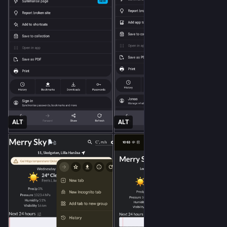
ALT
ALT