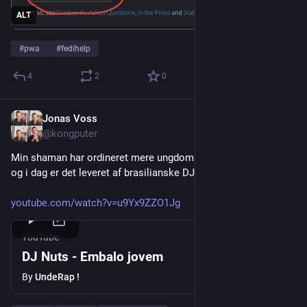
ALT
#
pwa
#
fedihelp
4
2
0
Jonas Voss
Jul 14
*
@kongputer
Min shaman har ordineret mere ungdommelig energi i mit liv, 
og i dag er det leveret af brasilianske DJ Nuts:
youtube.com/watch?v=u9Yx9ZZO1Jg
YouTube
DJ Nuts - Embalo jovem
By
UndeRap !