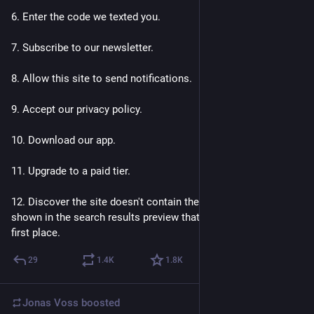
6. Enter the code we texted you. 
7. Subscribe to our newsletter. 
8. Allow this site to send notifications. 
9. Accept our privacy policy. 
10. Download our app. 
11. Upgrade to a paid tier. 
12. Discover the site doesn't contain the content that was 
shown in the search results preview that led you to click in the 
first place.
29
1.4
K
1.8
K
Jonas Voss
boosted