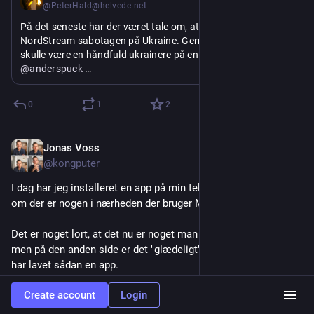
@PeterHald@helvede.net
På det seneste har der været tale om, at nu pegede pilen fra 
NordStream sabotagen på Ukraine. Gernings-personerne 
skulle være en håndfuld ukrainere på en sejlbåd. 
@
anderspuck
 har begået en glimrende video om, hvorfor det slet ikke ser 
så ligefremt ud alligevel. you-tu.be/Wf_1Y2UYPXQ
0
1
2
Jonas Voss
Jul 10
*
@kongputer
I dag har jeg installeret en app på min telefon der kan vise mig, 
om der er nogen i nærheden der bruger Meta glasses.
Det er noget lort, at det nu er noget man skal tage stilling til, 
men på den anden side er det "glædeligt" at der er nogen der 
har lavet sådan en app.
Create account
Login
Til Android: 
apt.izzysoft.de/fdroid/index/a