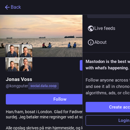
Back
Live feeds
About
Mastodon is the best 
Follow
with what's happening.
Jonas Voss
Follow anyone across 
@
kongputer
social.data.coop
and see it all in chron
algorithms, ads, or clic
Follow
Create ac
Han/ham, bosat i London. Glad for Fødiverset, internettet, og
surdej. Jeg betaler mine regninger ved at være analytiker.
Login
Alle opslag skrives på min hjemmeside, og krydspostes til min