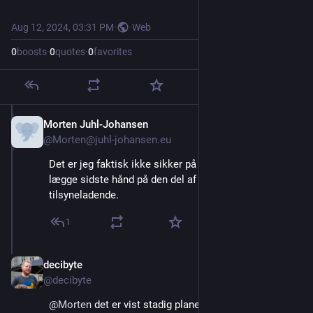
Aug 12, 2024, 03:31 PM
·
·
Web
0
boosts
·
0
quotes
·
0
favorites
Morten Juhl-Johansen
Aug 12, 2024
@Morten@juhl-johansen.eu
Det er jeg faktisk ikke sikker på – de er i gang med at 
lægge sidste hånd på den del af letbanen, 
tilsyneladende.
1
decibyte
Aug 12, 2024
@decibyte
@
Morten
 det er vist stadig planen: 