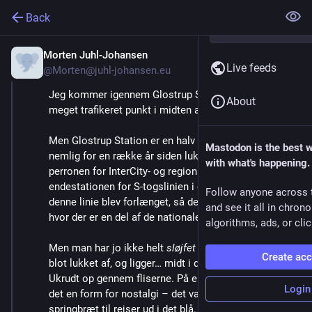
Back
Morten Juhl-Johansen
Aug 12, 2024
*
Live feeds
@Morten@juhl-johansen.eu
Jeg kommer igennem Glostrup Station hver dag. Et 
About
meget trafikeret punkt i midten af Glostrup. 
Men Glostrup Station er en halv station. Man har 
Mastodon is the best 
nemlig for en række år siden lukket halvdelen – 
with what's happening.
perronen for InterCity- og regionaltog. Glostrup var 
endestationen for S-togslinien i et stykke tid, inden 
Follow anyone across 
denne linie blev forlænget, så det nu er Høje Taastrup, 
and see it all in chron
hvor der er en del af de nationale tog, der standser.
algorithms, ads, or clic
Men man har jo ikke helt 
sløjfet
 den del. Perronen er 
Create ac
blot lukket af, og ligger… midt i det hele. Og henfalder. 
Ukrudt op gennem fliserne. På en eller anden vækker 
Login
det en form for nostalgi – det var engang et 
springbræt til rejser ud i det blå. Nu venter det 