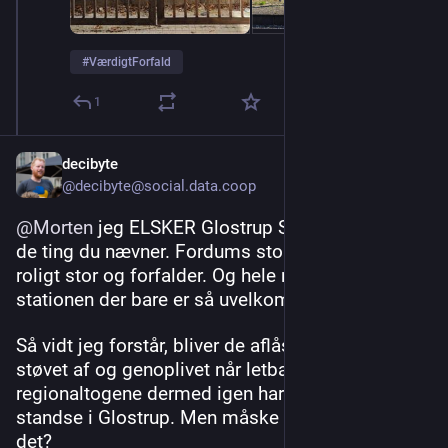
#
VærdigtForfald
1
decibyte
@decibyte@social.data.coop
@
Morten
 jeg ELSKER Glostrup Station for netop 
de ting du nævner. Fordums storhedstid der 
roligt stor og forfalder. Og hele miljøet omkring 
stationen der bare er så uvelkommende.
Så vidt jeg forstår, bliver de aflåste perroner 
støvet af og genoplivet når letbanen åbner og 
regionaltogene dermed igen har en grund til at 
standse i Glostrup. Men måske har de droppet 
det?