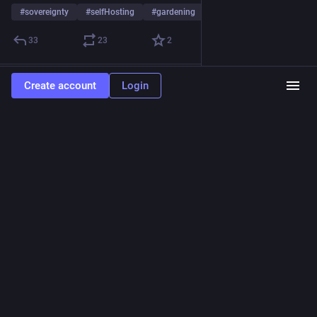
#
sovereignty
#
selfHosting
#
gardening
33
23
2
data.coop
Create account
Login
May 19, 2025
@datacoop
Vi har indkaldt til generalforsamling 2025.
Sidste år havde vi hele 10 forslag, som blev vedtaget. 6 af dem 
var vedtægtsændringer. Beslutninger på skrift går hurtigt, når 
teksten er forarbejdet i Git ("pull requests"). Op til mødet kan 
man diskutere detaljer og lave rettelser og efter mødet findes 
en permanent log af ændringen.
Vi vil dog gerne opfordre til, at alle medlemmer sender forslag 
ind, uanset Git-erfaringer! Vi hjælper gerne med at gøre dem 
parate i Git.
Hilsen bestyrelsen 💙 💜 🩵