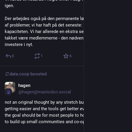
igen.
Der arbejdes også på den permanente løsning på den kategori 
af problemer, vi har haft på det seneste: Nemlig at udvide 
kapaciteten. Vi har allerede en ekstra server, men vi har også - 
takket være medlemmerne - den nødvendige opsparing til at 
investere i nyt.
0
1
6
data.coop
boosted
hagen
Nov 5, 2025
*
@hagen@mastodon.social
not an original thought by any stretch but while self-hosting is 
getting easier and the tools get better every day i don’t think 
the goal should be for most people to host their own stuff but 
to build up small communities and co-ops and work together. 