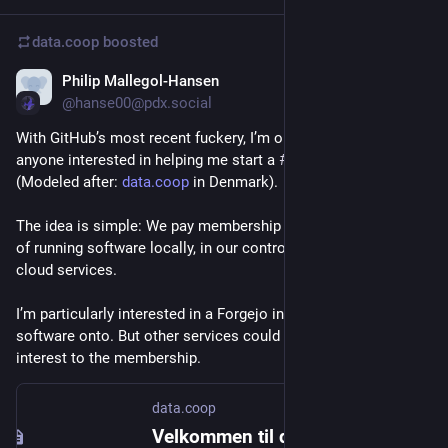
data.coop
boosted
Philip Mallegol-Hansen
Aug 11, 2025
@hanse00@pdx.social
With GitHub’s most recent fuckery, I’m once again asking: Is 
anyone interested in helping me start a 
#
PDX
 data coop 
(Modeled after: 
data.coop
 in Denmark).
The idea is simple: We pay membership fees to cover the cost 
of running software locally, in our control, as an alternative to 
cloud services.
I’m particularly interested in a Forgejo instance to move my 
software onto. But other services could of course be of 
interest to the membership.
data.coop
Velkommen til data.coop