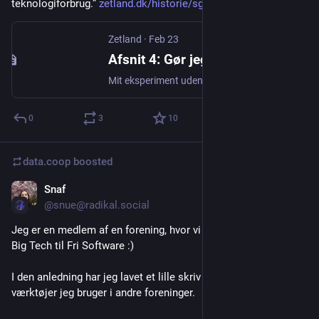
teknologiforbrug.” 
zetland.dk/historie/sgoaes8C-m
Zetland
·
Feb 23
Afsnit 4: Gør jeg projekt Kill Switch sværere, end det behøver at være? Det synes hackerkollektivet på Sydfyn
Mit eksperiment uden amerikansk tech fører mig til Sydfyn, til Tyskland og tilbage til den kolde krig.
0
3
10
data.coop
boosted
Snaf
Feb 18
@snue@radikal.social
Jeg er en medlem af en forening, hvor vi kigger på at skifte fra 
Big Tech til Fri Software :)
I den anledning har jeg lavet et lille skriv om, hvilke frie 
værktøjer jeg bruger i andre foreninger.