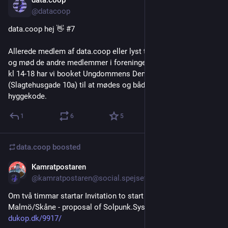
data.coop
Jun 6
@datacoop
data.coop hej 👋 #7
Allerede medlem af data.coop eller lyst til at blive det? Kom 
og mød de andre medlemmer i foreningen! Lørdag d. 27. juni 
kl 14-18 har vi booket Ungdommens Demokratihus 
(Slagtehusgade 10a) til at mødes og både hygge og 
hyggekode.
1
6
5
data.coop
boosted
Kamratpostaren
May 11
@kamratpostaren@social.spejset.org
Om två timmar startar Invitation to start a Tech Coop in 
Malmö/Skåne - proposal of Solpunk.Systems!
dukop.dk/9917/