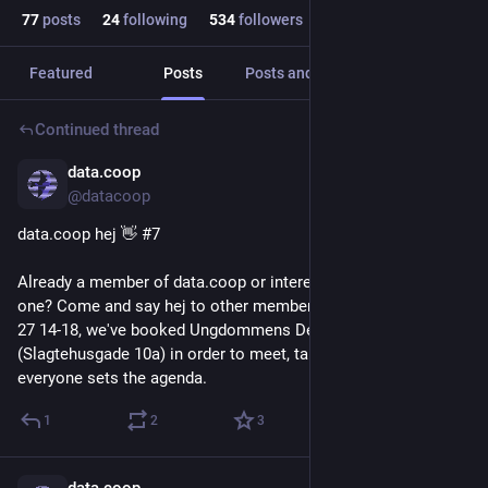
77
posts
24
following
534
followers
Featured
Posts
Posts and replies
Media
Continued thread
data.coop
Jun 6
@datacoop
data.coop hej 👋 #7
Already a member of data.coop or interested in becoming 
one? Come and say hej to other members! On Saturday June 
27 14-18, we've booked Ungdommens Demokratihus 
(Slagtehusgade 10a) in order to meet, talk, share, code - 
everyone sets the agenda.
1
2
3