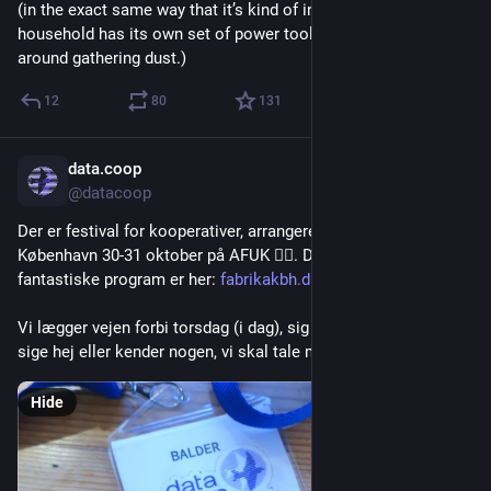
(in the exact same way that it’s kind of insane that every 
household has its own set of power tools and ladders that sit 
around gathering dust.)
12
80
131
data.coop
Oct 30, 2025
*
@datacoop
Der er festival for kooperativer, arrangeret af Kooperativt 
København 30-31 oktober på AFUK 🤹‍♂️. Detaljerne og det 
fantastiske program er her: 
fabrikakbh.dk/
Vi lægger vejen forbi torsdag (i dag), sig endelig til, hvis du vil 
sige hej eller kender nogen, vi skal tale med.
Hide