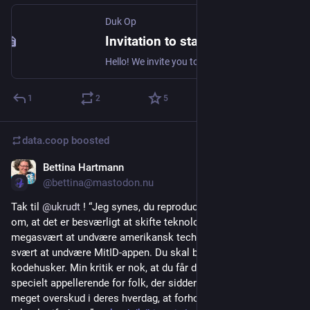
Duk Op
Invitation to start a Tech Coop in Malmö/Skåne - proposal of Solpunk.Systems - lodis - Duk Op!
Hello! We invite you to an evening with the theme: tech cooperatives (co-ops). Malmö and Skåne is i…
1
2
5
data.coop
boosted
Bettina Hartmann
Feb 25
@bettina@mastodon.nu
Tak til 
@
ukrudt
 ! “Jeg synes, du reproducerer en forestilling 
om, at det er besværligt at skifte teknologi. Altså at det er 
megasvært at undvære amerikansk tech. Men det er ikke 
svært at undvære MitID-appen. Du skal bare have en 
kodehusker. Min kritik er nok, at du får det ikke til at virke 
specielt appellerende for folk, der sidder og måske ikke har så 
meget overskud i deres hverdag, at forholde sig til deres 