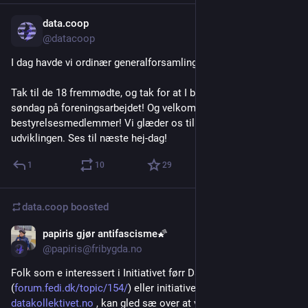
data.coop
Feb 1
@datacoop
I dag havde vi ordinær generalforsamling, og det gik godt!
Tak til de 18 fremmødte, og tak for at I brugte 2 timer af jeres 
søndag på foreningsarbejdet! Og velkommen til nye 
bestyrelsesmedlemmer! Vi glæder os til at fortsætte 
udviklingen. Ses til næste hej-dag!
1
10
29
data.coop
boosted
papiris gjør antifascisme🌠
Dec 9, 2025
@papiris@fribygda.no
Folk som e interessert i Initiativet førr Datafellesskap i Norge 
(
forum.fedi.dk/topic/154/
) eller initiativets første resultat 
datakollektivet.no
 , kan gled sæ over at vi har et matrix-