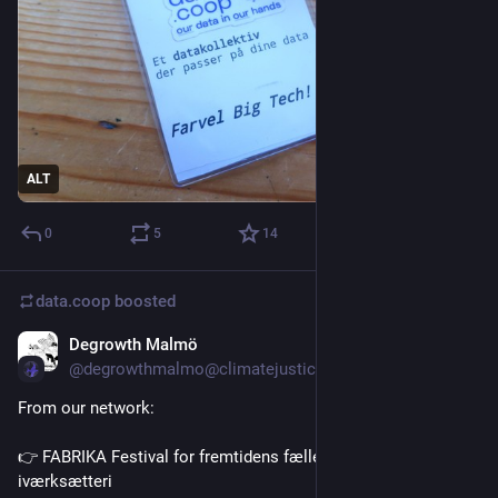
ALT
0
5
14
data.coop
boosted
Degrowth Malmö
Oct 15, 2025
@degrowthmalmo@climatejustice.global
From our network:
👉 FABRIKA Festival for fremtidens fællesskabende 
iværksætteri