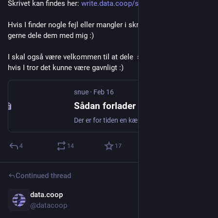
Skrivet kan findes her: 
write.data.coop/snue/sadan-for
Hvis I finder nogle fejl eller mangler i skrivet, så må I hjertens 
gerne dele dem med mig :)
I skal også være velkommen til at dele  skrivet med andre, 
hvis I tror det kunne være gavnligt :)
snue
·
Feb 16
Sådan forlader din forening Big Tech
Der er for tiden en kæmpe bølge af folk der ønsker at forlade Big Tech platforme som facebook, google mm. I den forbindelse oplever jeg a...
4
14
17
Continued thread
data.coop
Feb 2
@datacoop