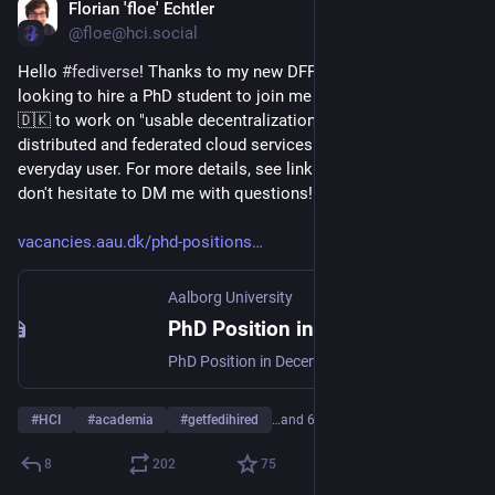
Florian 'floe' Echtler
Feb 2
*
@floe@hci.social
Hello 
#
fediverse
! Thanks to my new DFF grant, I'm now 
looking to hire a PhD student to join me at AAU in Aalborg 
🇩🇰 to work on "usable decentralization", i.e. on making 
distributed and federated cloud services accessible to the 
everyday user. For more details, see link below, and please 
don't hesitate to DM me with questions!
vacancies.aau.dk/phd-positions
Aalborg University
PhD Position in Decentralized and Federated Cloud Computing ( HCC )
PhD Position in Decentralized and Federated Cloud Computing ( HCC ) We invite applications for a fully-funded 3-year PhD position on the topic of us...
#
HCI
#
academia
#
getfedihired
…and 6 more
8
202
75