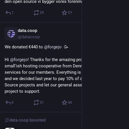
den open source vi bygger vores forening oven på.
1
29
57
data.coop
Feb 2
@datacoop
We donated €440 to 
@
forgejo
  🥳
Hi 
@
forgejo
! Thanks for the amazing project! We are a 
small'ish hosting cooperative from Denmark, and we provide 
services for our members. Everything is built on Open Source, 
and we decided last year to pay 10% of our revenue to Open 
Source projects and let our general assembly decide which 
project to support.
0
31
60
data.coop
boosted