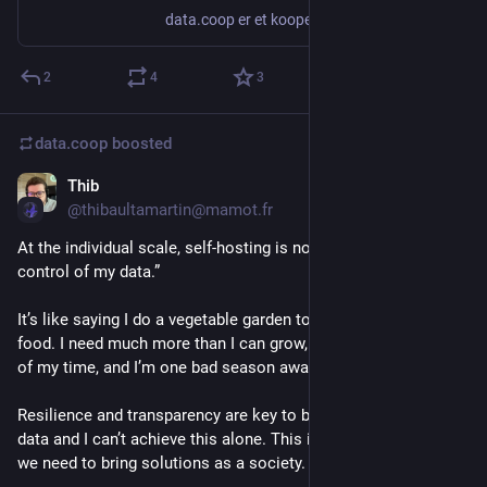
data.coop er et kooperativ, som ejer og driver en digital infrastruktur for medlemmerne. Vores grundlæggende formål er at passe på medlemmernes data. Vores kerneprincipper er: Privatlivsbeskyttelse Vi er fælles om at beskytte vores data. Vi deler dem ikke for profit. Dine data transmitteres krypteret på nettet. Kryptering Vi tilbyder løsninger, der er sikre og grundigt deklarerede. Decentralisering Vores services snakker gerne sammen med andre decentrale services på nettet. Zero-knowledge Når det er muligt, sørger vi for, at systemadministratorer rent teknisk ikke kan tilgå medlemmernes data. Ud fra de kerneprincipper vil vi med tiden udbyde onlinetjenester til medlemmerne. Hovedtanken er, at vi som udgangspunkt stoler mere på hinanden end på “de store” som f.eks. Google, Microsoft eller Facebook.
2
4
3
data.coop
boosted
Thib
Aug 3, 2025
@thibaultamartin@mamot.fr
At the individual scale, self-hosting is not a good way to “be in 
control of my data.”
It’s like saying I do a vegetable garden to be in control of my 
food. I need much more than I can grow, it’s an inefficient use 
of my time, and I’m one bad season away from losing it all.
Resilience and transparency are key to be in control of my 
data and I can’t achieve this alone. This is a social problem, 
we need to bring solutions as a society.