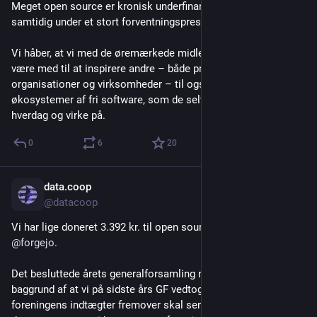
Meget open source er kronisk underfinansieret, og udvikles 
samtidig under et stort forventningspres.
Vi håber, at vi med de øremærkede midler til open source kan 
være med til at inspirere andre – både privatpersoner, 
organisationer og virksomheder – til også at medfinansiere de 
økosystemer af fri software, som de selv bygger deres 
hverdag og virke på.
0
6
20
data.coop
Feb 2
*
@datacoop
Vi har lige doneret 3.392 kr. til open source-projektet 
@
forgejo
.
Det besluttede årets generalforsamling nemlig i søndags, på 
baggrund af at vi på sidste års GF vedtog at 10% af 
foreningens indtægter fremover skal sendes videre til noget af 