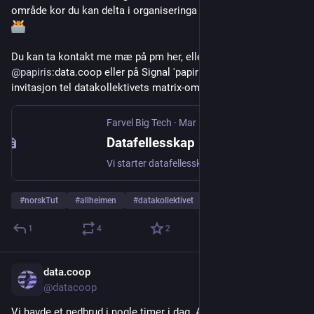
område kor du kan delta i organiseringa 
 og det tekniske 
Du kan ta kontakt me mæ på pm her, eller på matrix 
@
papiris
:data.coop eller på Signal 'papiris.1879' førr å få 
invitasjon tel datakollektivets matrix-område 
Farvel Big Tech
·
Mar 17, 2025
Datafellesskap i Norge!
Vi starter datafellesskap i Norge, og vil bruke data.coop som modell. Diskusjonen begynte på mastodon , men vi ble etterhvert enige om at forum var bedre egn...
#
norskTut
#
allheimen
#
datakollektivet
1
4
2
data.coop
Nov 19, 2025
@datacoop
Vi havde et nedbrud i nogle timer i dag. Alle services kører fint 