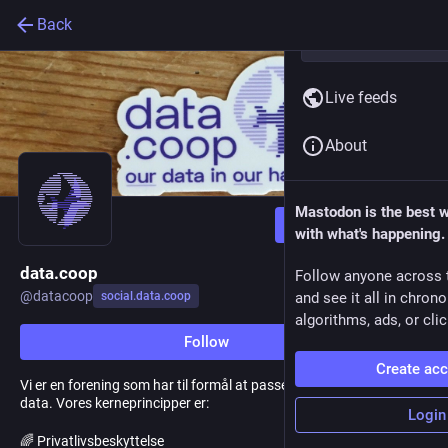
Back
Live feeds
About
Mastodon is the best 
Follow
with what's happening.
data.coop
Follow anyone across 
@
datacoop
social.data.coop
and see it all in chron
algorithms, ads, or clic
Follow
Create ac
Vi er en forening som har til formål at passe på medlemmernes
data. Vores kerneprincipper er:
Login
🌈 Privatlivsbeskyttelse