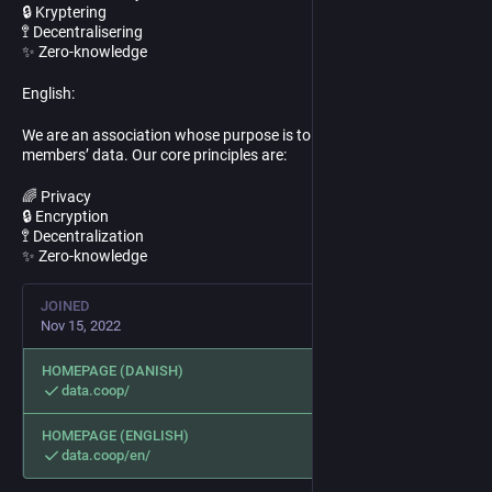
🔒 Kryptering
🚏 Decentralisering
✨ Zero-knowledge
English:
We are an association whose purpose is to look after the
members’ data. Our core principles are:
🌈 Privacy
🔒 Encryption
🚏 Decentralization
✨ Zero-knowledge
JOINED
Nov 15, 2022
HOMEPAGE (DANISH)
data.coop/
HOMEPAGE (ENGLISH)
data.coop/en/