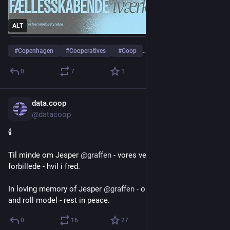
ALT
#
Copenhagen
#
Cooperatives
#
Coop
…and 3 more
0
7
1
data.coop
Oct 14, 2025
@datacoop
🕯️
Til minde om Jesper 
@
graffen
 - vores ven, sysadmin og 
forbillede - hvil i fred.
In loving memory of Jesper 
@
graffen
 - our friend, sysadmin 
and roll model - rest in peace.
0
16
27